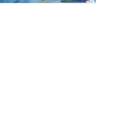
关于我们
打造一个和谐、可持续发展和充满活力的
公司，成为国内功能材料的领导者
苏州森通/森辰由来自美国、日本500强企业的资深技
术专家（19年经验）组建，主要研发与生产进口产品
替代关键技术瓶颈材料，聚焦柔性OLED屏、车载屏、
半导体封装和3C四大板块的配套材料。
了解更多